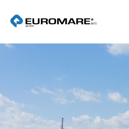
Euromare
Cantiere navale a Civitanova Marche